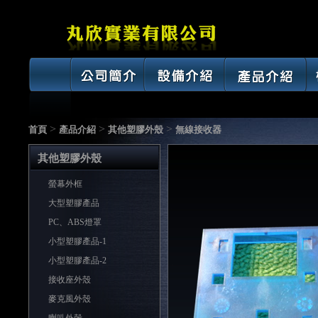
>
>
>
首頁
產品介紹
其他塑膠外殼
無線接收器
其他塑膠外殼
螢幕外框
大型塑膠產品
PC、ABS燈罩
小型塑膠產品-1
小型塑膠產品-2
接收座外殼
麥克風外殼